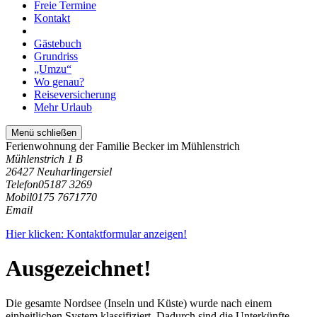
Freie Termine
Kontakt
Gästebuch
Grundriss
„Umzu“
Wo genau?
Reiseversicherung
Mehr Urlaub
Menü schließen
Ferienwohnung der Familie Becker im Mühlenstrich
Mühlenstrich 1 B
26427 Neuharlingersiel
Telefon
05187 3269
Mobil
0175 7671770
Email
Hier klicken: Kontaktformular anzeigen!
Ausgezeichnet!
Die gesamte Nordsee (Inseln und Küste) wurde nach einem
einheitlichen System klassifiziert. Dadurch sind die Unterkünfte