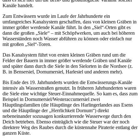
Kanäle handelt.
Zum Entwässern wurde im Laufe der Jahrhunderte ein
umfangreiches Kanalsystem geschaffen, dass von kleinen Gräben in
immer größer werdende Kanäle führt. In den „Siel“-Orten gibt es
dann die großen „Siele“ – mit Schöpfwerken, um auch bei höheren
Wasserständen noch Wasser abführen zu können oder einfach nur
mit großen „Siel“-Toren.
Das Kanalsystem führt von ersten kleinen Gräben rund um die
Felder der Bauern in immer größer werdende Gräben und Kanäle
und später dann durch die Siele in den Sielorten in die Nordsee (z.
B. in Bensersiel, Dornumersiel, Harlesiel und anderen mehr).
Bis Ende des 19. Jahrhunderts wurden die Entwässerungs-Kanäle
intensiv als Wasserstraßen genutzt. In früheren Jahrhunderten waren
die Siele eine wichtige Steuer-Einnahmequelle. So kam es, dass zum
Beispiel in Dornumersiel/Westeraccumersiel zwei
Häuptlingsfamilien (die Häuptlinge des Harlingerlandes aus Esens
und die Häuptlinge der „Herrlichkeit Dornum“) direkt
nebeneinander sozusagen konkurrierende Wasserwege durch den
Deich betrieben. Ebenso einträglich wie die Steuer war der noch
direktere Weg des Raubes durch die küstennahe Piraterie entlang der
ganzen Küste.