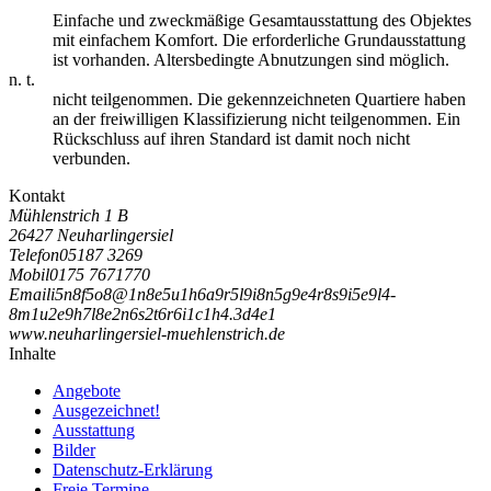
Einfache und zweckmäßige Gesamtausstattung des Objektes
mit einfachem Komfort. Die erforderliche Grundausstattung
ist vorhanden. Altersbedingte Abnutzungen sind möglich.
n. t.
nicht teilgenommen. Die gekennzeichneten Quartiere haben
an der freiwilligen Klassifizierung nicht teilgenommen. Ein
Rückschluss auf ihren Standard ist damit noch nicht
verbunden.
Kontakt
Mühlenstrich 1 B
26427 Neuharlingersiel
Telefon
05187 3269
Mobil
0175 7671770
Email
i
5
n
8
f
5
o
8
@
1
n
8
e
5
u
1
h
6
a
9
r
5
l
9
i
8
n
5
g
9
e
4
r
8
s
9
i
5
e
9
l
4
-
8
m
1
u
2
e
9
h
7
l
8
e
2
n
6
s
2
t
6
r
6
i
1
c
1
h
4
.
3
d
4
e
1
www.neuharlingersiel-muehlenstrich.de
Inhalte
Angebote
Ausgezeichnet!
Ausstattung
Bilder
Datenschutz-Erklärung
Freie Termine